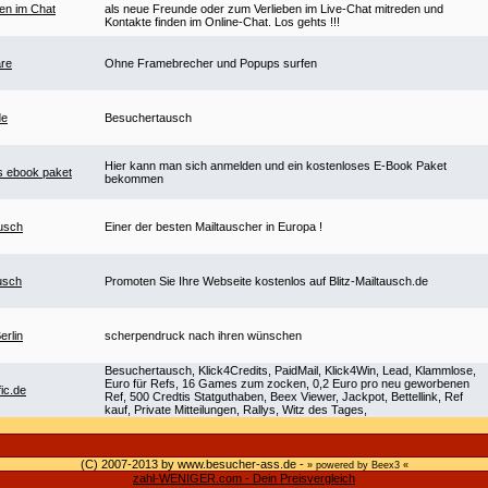
en im Chat
als neue Freunde oder zum Verlieben im Live-Chat mitreden und
Kontakte finden im Online-Chat. Los gehts !!!
are
Ohne Framebrecher und Popups surfen
de
Besuchertausch
Hier kann man sich anmelden und ein kostenloses E-Book Paket
s ebook paket
bekommen
usch
Einer der besten Mailtauscher in Europa !
ausch
Promoten Sie Ihre Webseite kostenlos auf Blitz-Mailtausch.de
erlin
scherpendruck nach ihren wünschen
Besuchertausch, Klick4Credits, PaidMail, Klick4Win, Lead, Klammlose,
Euro für Refs, 16 Games zum zocken, 0,2 Euro pro neu geworbenen
fic.de
Ref, 500 Credtis Statguthaben, Beex Viewer, Jackpot, Bettellink, Ref
kauf, Private Mitteilungen, Rallys, Witz des Tages,
(C) 2007-2013 by www.besucher-ass.de -
» powered by Beex3 «
zahl-WENIGER.com - Dein Preisvergleich