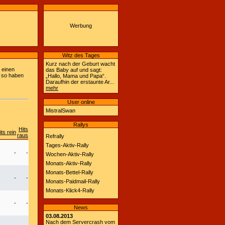
Werbung
Witz des Tages
Kurz nach der Geburt wacht
r einen
das Baby auf und sagt:
, so haben
„Hallo, Mama und Papa“.
Daraufhin der erstaunte Ar...
mehr
User online
MistralSwan
Rallys
Hits
its rein
raus
Refrally
Tages-Aktiv-Rally
-
-
Wochen-Aktiv-Rally
Monats-Aktiv-Rally
Monats-Bettel-Rally
-
-
Monats-Paidmail-Rally
Monats-Klick4-Rally
-
-
News
03.08.2013
Nach dem Servercrash vom