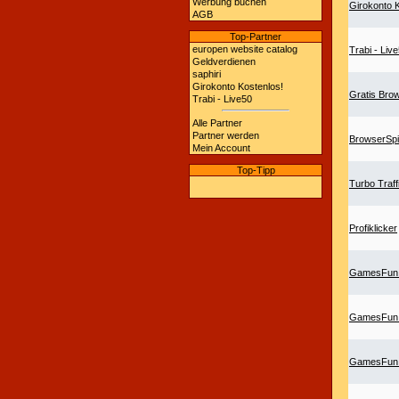
Werbung buchen
Girokonto 
AGB
Top-Partner
europen website catalog
Trabi - Liv
Geldverdienen
saphiri
Girokonto Kostenlos!
Gratis Br
Trabi - Live50
Alle Partner
Partner werden
BrowserSpi
Mein Account
Top-Tipp
Turbo Traff
Profiklicker
GamesFun: 
GamesFun: 
GamesFun: 