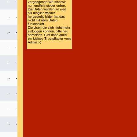
-
-
vergangenen WE sind wir
nun endlich wieder online.
Die Daten wurden so weit
als möglich wieder
hergestellt, leider hat das
-
-
nicht mit allen Daten
funktioniert.
Die User, die sich nicht mehr
einloggen können, bitte neu
-
-
anmelden. Gibt dann auch
ein kleines Trostpflaster vom
Admin :-)
-
-
-
-
-
-
-
-
-
-
-
-