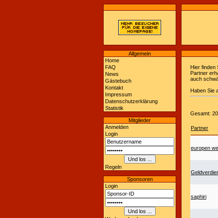
Allgemein
Home
FAQ
Hier finden 
Partner erh
News
auch schwäc
Gästebuch
Kontakt
Haben Sie a
Impressum
Datenschutzerklärung
Statistik
Gesamt: 20
Mitglieder
Anmelden
Partner
Login
europen we
Regeln
Geldverdie
Sponsoren
Login
saphiri