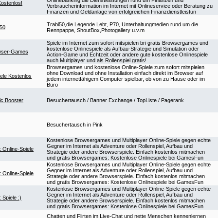
Kostenlos!
Verbraucherinformation im Internet mit Onlineservice oder Beratung zu
Finanzen und Geldanlage von erfolgreichen Finanzdienstleistun
Trabi50,die Legende Lebt, P70, Unterhaltungmedien rund um die
e50
Rennpappe, ShoutBox,Photogallery u.v.m
Spiele im Internet zum sofort mitspielen bri gratis Browsergames und
kostenlose Onlinespiele als Aufbau-Strategie und Simulation oder
owser-Games
Action-Game und Echtzeit oder andere gute kostenlose Onlinespiele
auch Multiplayer und als Rollenspiel gratis!
Browsergames und kostenlose Online-Spiele zum sofort mitspielen
ohne Download und ohne Installation einfach direkt im Browser auf
ele Kostenlos
jedem internetfähigem Computer spielbar, ob von zu Hause oder im
Büro
ic Booster
Besuchertausch / Banner Exchange / TopListe / Pagerank
Besuchertausch in Pink
Kostenlose Browsergames und Multiplayer Online-Spiele gegen echte
Gegner im Internet als Adventure oder Rollenspiel, Aufbau und
Online-Spiele
Strategie oder andere Browserspiele. Einfach kostenlos mitmachen
und gratis Browsergames: Kostenlose Onlinespiele bei GamesFun
Kostenlose Browsergames und Multiplayer Online-Spiele gegen echte
Gegner im Internet als Adventure oder Rollenspiel, Aufbau und
Online-Spiele
Strategie oder andere Browserspiele. Einfach kostenlos mitmachen
und gratis Browsergames: Kostenlose Onlinespiele bei GamesFun
Kostenlose Browsergames und Multiplayer Online-Spiele gegen echte
Gegner im Internet als Adventure oder Rollenspiel, Aufbau und
Spiele :)
Strategie oder andere Browserspiele. Einfach kostenlos mitmachen
und gratis Browsergames: Kostenlose Onlinespiele bei GamesFun
Chatten und Flirten im Live-Chat und nette Menschen kennenlernen