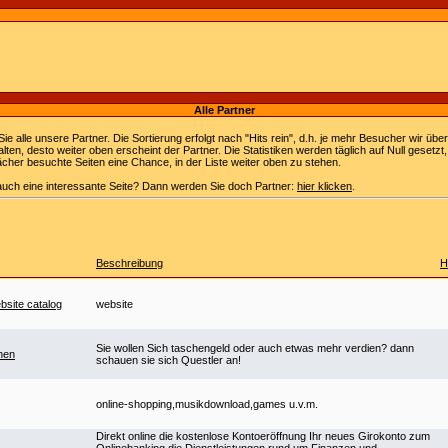
Alle Partner
Sie alle unsere Partner. Die Sortierung erfolgt nach "Hits rein", d.h. je mehr Besucher wir übe
alten, desto weiter oben erscheint der Partner. Die Statistiken werden täglich auf Null gesetzt
her besuchte Seiten eine Chance, in der Liste weiter oben zu stehen.
uch eine interessante Seite? Dann werden Sie doch Partner:
hier klicken
.
Beschreibung
H
bsite catalog
website
Sie wollen Sich taschengeld oder auch etwas mehr verdien? dann
nen
schauen sie sich Questler an!
online-shopping,musikdownload,games u.v.m.
Direkt online die kostenlose Kontoeröffnung Ihr neues Girokonto zum
Onlinebanking die Dienstleistungen rund um Finanzen und