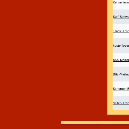
Kennenlern
Surf-Softw
Traffic Tra
kostenlose
ASS-Mailta
Blitz-Mailt
Scherpen B
Seiten-Traf